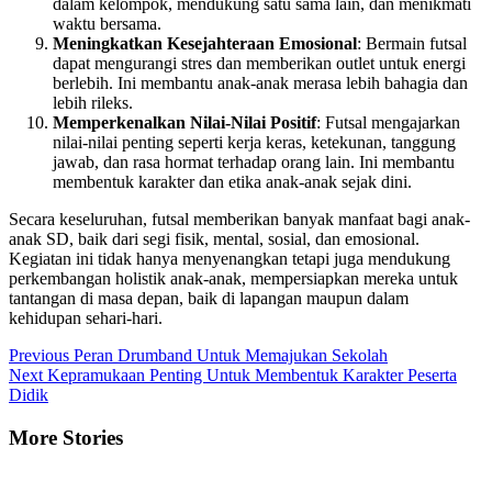
dalam kelompok, mendukung satu sama lain, dan menikmati
waktu bersama.
Meningkatkan Kesejahteraan Emosional
: Bermain futsal
dapat mengurangi stres dan memberikan outlet untuk energi
berlebih. Ini membantu anak-anak merasa lebih bahagia dan
lebih rileks.
Memperkenalkan Nilai-Nilai Positif
: Futsal mengajarkan
nilai-nilai penting seperti kerja keras, ketekunan, tanggung
jawab, dan rasa hormat terhadap orang lain. Ini membantu
membentuk karakter dan etika anak-anak sejak dini.
Secara keseluruhan, futsal memberikan banyak manfaat bagi anak-
anak SD, baik dari segi fisik, mental, sosial, dan emosional.
Kegiatan ini tidak hanya menyenangkan tetapi juga mendukung
perkembangan holistik anak-anak, mempersiapkan mereka untuk
tantangan di masa depan, baik di lapangan maupun dalam
kehidupan sehari-hari.
Continue
Previous
Peran Drumband Untuk Memajukan Sekolah
Next
Kepramukaan Penting Untuk Membentuk Karakter Peserta
Reading
Didik
More Stories