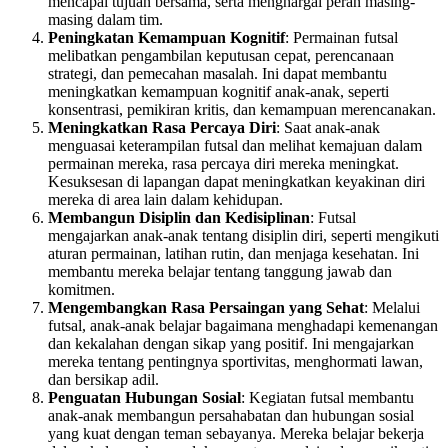
mencapai tujuan bersama, serta menghargai peran masing-
masing dalam tim.
Peningkatan Kemampuan Kognitif
: Permainan futsal
melibatkan pengambilan keputusan cepat, perencanaan
strategi, dan pemecahan masalah. Ini dapat membantu
meningkatkan kemampuan kognitif anak-anak, seperti
konsentrasi, pemikiran kritis, dan kemampuan merencanakan.
Meningkatkan Rasa Percaya Diri
: Saat anak-anak
menguasai keterampilan futsal dan melihat kemajuan dalam
permainan mereka, rasa percaya diri mereka meningkat.
Kesuksesan di lapangan dapat meningkatkan keyakinan diri
mereka di area lain dalam kehidupan.
Membangun Disiplin dan Kedisiplinan
: Futsal
mengajarkan anak-anak tentang disiplin diri, seperti mengikuti
aturan permainan, latihan rutin, dan menjaga kesehatan. Ini
membantu mereka belajar tentang tanggung jawab dan
komitmen.
Mengembangkan Rasa Persaingan yang Sehat
: Melalui
futsal, anak-anak belajar bagaimana menghadapi kemenangan
dan kekalahan dengan sikap yang positif. Ini mengajarkan
mereka tentang pentingnya sportivitas, menghormati lawan,
dan bersikap adil.
Penguatan Hubungan Sosial
: Kegiatan futsal membantu
anak-anak membangun persahabatan dan hubungan sosial
yang kuat dengan teman sebayanya. Mereka belajar bekerja