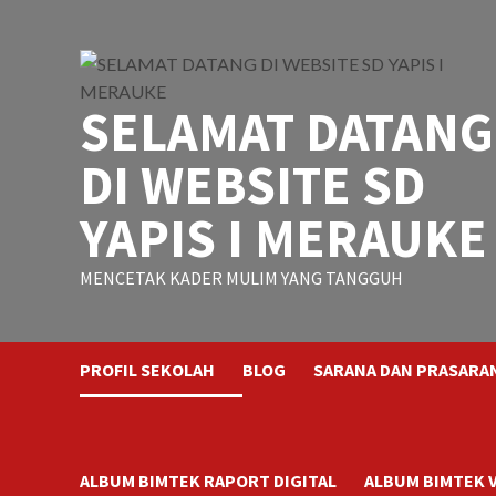
Skip
to
content
SELAMAT DATANG
DI WEBSITE SD
YAPIS I MERAUKE
MENCETAK KADER MULIM YANG TANGGUH
PROFIL SEKOLAH
BLOG
SARANA DAN PRASARA
ALBUM BIMTEK RAPORT DIGITAL
ALBUM BIMTEK 