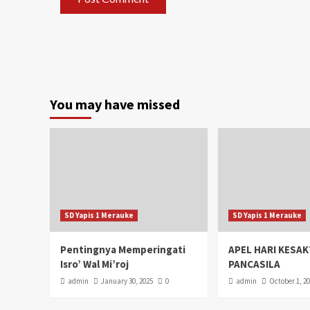
You may have missed
SD Yapis 1 Merauke
SD Yapis 1 Merauke
Pentingnya Memperingati
APEL HARI KESAK
Isro’ Wal Mi’roj
PANCASILA
admin
January 30, 2025
0
admin
October 1, 2