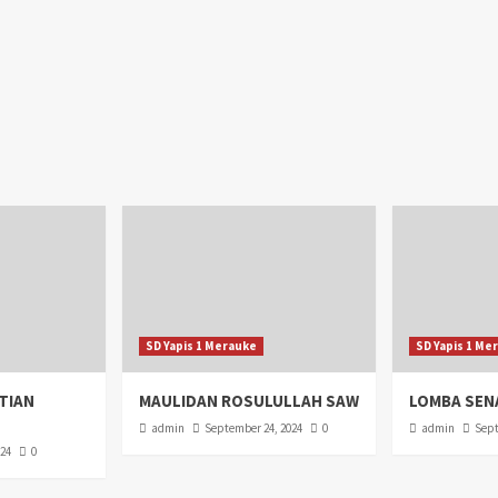
SD Yapis 1 Merauke
SD Yapis 1 Me
TIAN
MAULIDAN ROSULULLAH SAW
LOMBA SEN
admin
September 24, 2024
0
admin
Sept
024
0