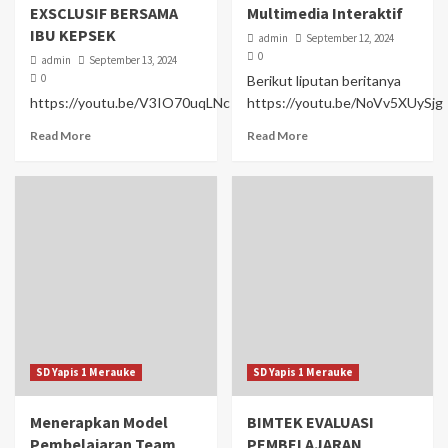
EXSCLUSIF BERSAMA
Multimedia Interaktif
IBU KEPSEK
admin
September 12, 2024
0
admin
September 13, 2024
0
Berikut liputan beritanya
https://youtu.be/V3IO70uqLNc
https://youtu.be/NoVv5XUySjg
Read More
Read More
SD Yapis 1 Merauke
SD Yapis 1 Merauke
Menerapkan Model
BIMTEK EVALUASI
Pembelajaran Team
PEMBELAJARAN