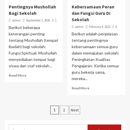
Pentingnya Mushollah
Kebersamaan Peran
Bagi Sekolah
dan Fungsi Guru Di
Sekolah
admin
September 2, 2024
1
admin
February 4, 2022
0
Berikut beberapa
keterangan penting
Berikut adalah penjelasan
tentang Mushollah (tempat
tentang pentingnya
ibadah) bagi sekolah:
kebersamaan semua guru
Fungsi Spiritual: Mushollah
dalam memajukan sekolah:
menyediakan tempat bagi
Peningkatan Kualitas
siswa dan staf sekolah...
Pengajaran: Ketika semua
guru bekerja sama,
Read More
mereka...
Read More
Posts
1
2
Next
pagination
Search