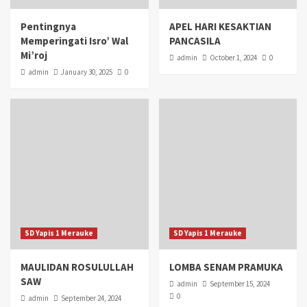
Pentingnya
APEL HARI KESAKTIAN
Memperingati Isro’ Wal
PANCASILA
Mi’roj
admin
October 1, 2024
0
admin
January 30, 2025
0
SD Yapis 1 Merauke
SD Yapis 1 Merauke
MAULIDAN ROSULULLAH
LOMBA SENAM PRAMUKA
SAW
admin
September 15, 2024
0
admin
September 24, 2024