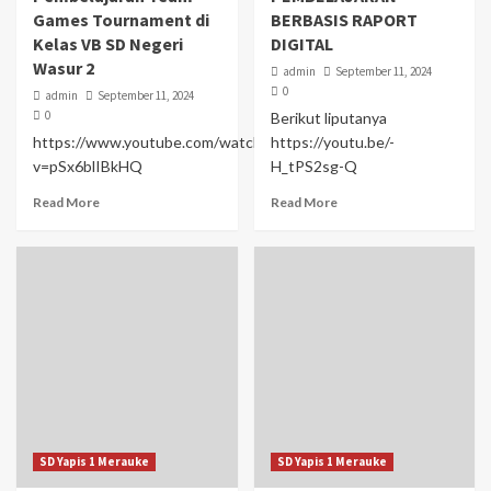
Games Tournament di
BERBASIS RAPORT
Kelas VB SD Negeri
DIGITAL
Wasur 2
admin
September 11, 2024
0
admin
September 11, 2024
0
Berikut liputanya
https://www.youtube.com/watch?
https://youtu.be/-
v=pSx6blIBkHQ
H_tPS2sg-Q
Read More
Read More
SD Yapis 1 Merauke
SD Yapis 1 Merauke