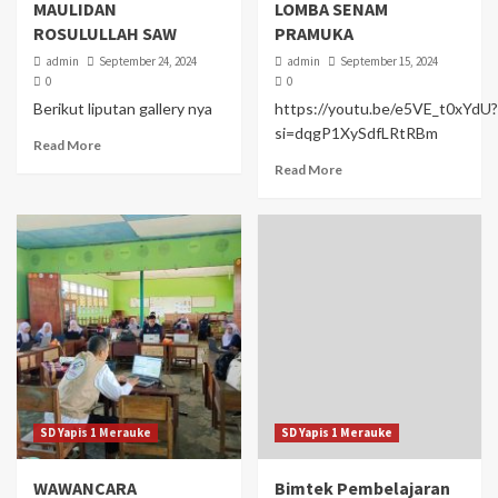
MAULIDAN
LOMBA SENAM
ROSULULLAH SAW
PRAMUKA
admin
September 24, 2024
admin
September 15, 2024
0
0
Berikut liputan gallery nya
https://youtu.be/e5VE_t0xYdU?
si=dqgP1XySdfLRtRBm
Read More
Read More
SD Yapis 1 Merauke
SD Yapis 1 Merauke
WAWANCARA
Bimtek Pembelajaran