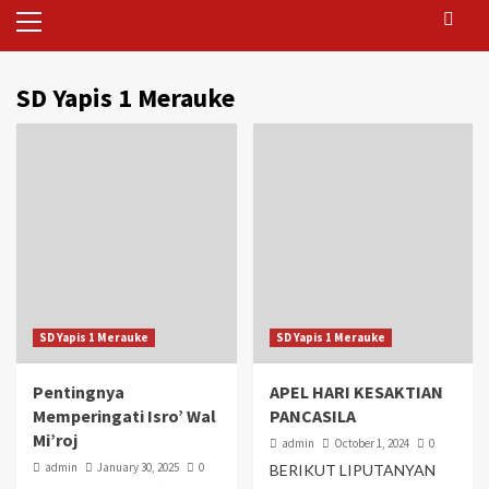
Primary
Menu
SD Yapis 1 Merauke
SD Yapis 1 Merauke
SD Yapis 1 Merauke
Pentingnya
APEL HARI KESAKTIAN
Memperingati Isro’ Wal
PANCASILA
Mi’roj
admin
October 1, 2024
0
admin
January 30, 2025
0
BERIKUT LIPUTANYAN